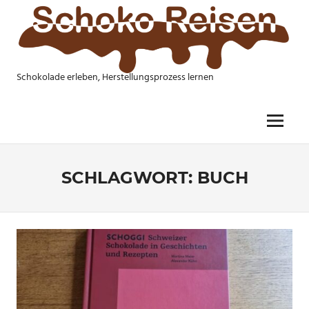
Skip
to
content
Schokolade erleben, Herstellungsprozess lernen
SCHOKO
REISEN
Menu
SCHLAGWORT:
BUCH