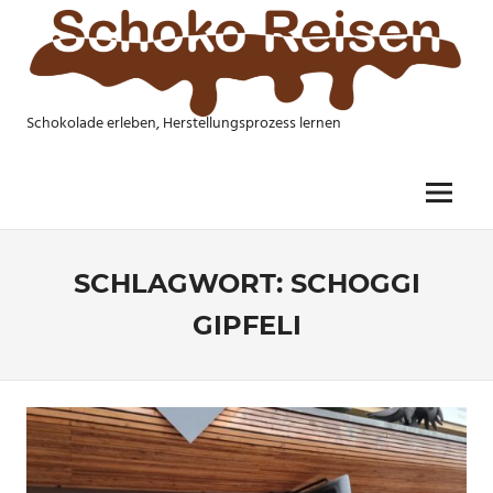
Skip
to
content
Schokolade erleben, Herstellungsprozess lernen
SCHOKO
REISEN
Menu
SCHLAGWORT:
SCHOGGI
GIPFELI